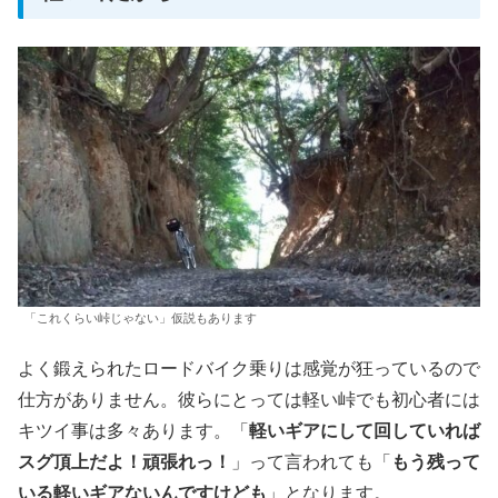
「これくらい峠じゃない」仮説もあります
よく鍛えられたロードバイク乗りは感覚が狂っているので
仕方がありません。彼らにとっては軽い峠でも初心者には
キツイ事は多々あります。「
軽いギアにして回していれば
スグ頂上だよ！頑張れっ！
」って言われても「
もう残って
いる軽いギアないんですけども
」となります。