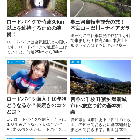
奥三河自転車観光の旅！
ロードバイクで時速30km
本宮山～巴川～ナイアガラ
以上を維持するための装
備！
奥三河に自転車観光の旅に出かけ
て来ました！標高789m本宮山ヒ
ロードバイクは空気抵抗との闘い
ルクライムはキツいのか？奥三河
です。ロードバイクで速度を上げ
の山奥で...
ていくと、時速25kmから30kmあ
たり...
トレーニング
奥三河
ロードバイク購入！10年後
四谷の千枚田(愛知県新城
どうなるか？長続きのコツ
市)へ旅立つ前の基本知
とは？
識！
Q：ロードバイクを購入した人は
愛知県新城市にある「四谷の千枚
１０年後どうなっていますか？
田」の知っておきたい基本知識を
A：約85％の人がロードバイクに
まとめておきます。棚田は本当に
乗らなくな...
千枚あるのか？イベントは？五平