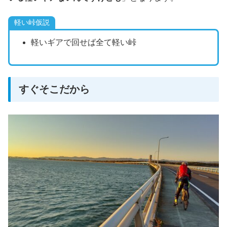
軽い峠仮説
軽いギアで回せば全て軽い峠
すぐそこだから