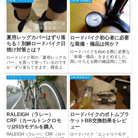
餅が食べられるの？周辺の観光地
自転車ファッション
自転車 装備備品
は？などなど。四谷の千枚田は
「日本の棚田100選」にも選ばれ
ています。美しい日本の田園風景
が楽しめます！これから観光に行
くという方のご参考になれば幸い
です。
夏用レッグカバーはずり落
ロードバイク初心者に必要
ちる！別解ロードバイク日
な装備・備品は何か？
焼け対策とは？
ロードバイクを始める際に必要な
「装備・備品」をまとめました。
ロードバイク用の「夏用レッグカ
買いそろえる際の確認用にご利用
バー」を買って使っているのです
下さい。自...
が「ずり落ちてきます」構造上仕
方がありません。ただ、ある程度
はレッグカバーずり落ちを防止す
クロモリロードバイク
自転車高速走行
る方法があります。レッグカバー
の選び方も重要です。また、根本
的に解決する方法もありますので
ブログにまとめておきます。
RALEIGH（ラレー）
ロードバイクのボトムブラ
CRF（カールトンクロモ
ケットBB交換効果をレビ
リ)2015モデルを購入
ュー
RALEIGH（ラレー） CRF（カー
ロードバイク「エントリーモデ