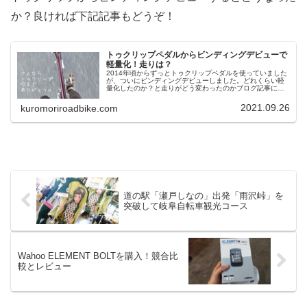
か？良ければ下記記事もどうぞ！
トゥクリップペダルからビンディングデビューで
軽量化！走りは？
2014年頃からずっとトゥクリップペダルを使っていました
が、ついにビンディングデビューしました。どれくらい軽
量化したのか？と走りがどう変わったのかブログ記事に残
しておきたいと思います。まぁ、一言でいいますと「ビン
ディングペダルはチート」と言...
2021.09.26
kuromoriroadbike.com
道の駅「瀬戸しなの」出発「雨沢峠」を
突破して岐阜自転車観光コース
Wahoo ELEMENT BOLTを購入！競合比
較とレビュー