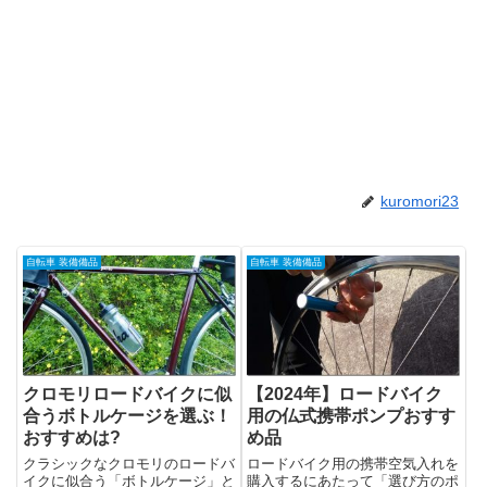
kuromori23
自転車 装備備品
自転車 装備備品
クロモリロードバイクに似
【2024年】ロードバイク
合うボトルケージを選ぶ！
用の仏式携帯ポンプおすす
おすすめは?
め品
クラシックなクロモリのロードバ
ロードバイク用の携帯空気入れを
イクに似合う「ボトルケージ」と
購入するにあたって「選び方のポ