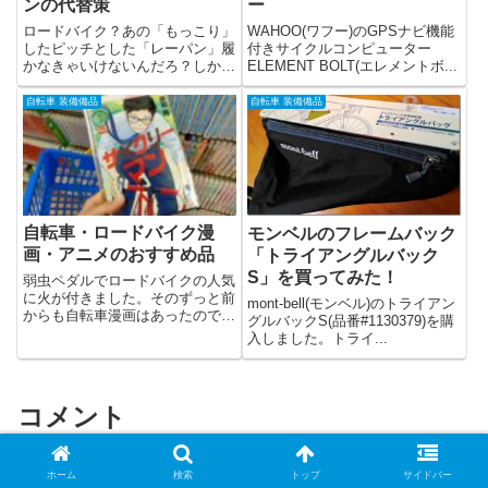
ンの代替策
ー
ロードバイク？あの「もっこり」
WAHOO(ワフー)のGPSナビ機能
したピッチとした「レーパン」履
付きサイクルコンピューター
かなきゃいけないんだろ？しかも
ELEMENT BOLT(エレメントボ...
ノーパンだろ？嫌だよ、ロードバ
イクやらないよ。などと言われた
自転車 装備備品
自転車 装備備品
ことがあります。しかし、レーパ
ン以外の選択肢もあります。ブロ
グにまとめておきますのでご参考
までに。
自転車・ロードバイク漫
モンベルのフレームバック
画・アニメのおすすめ品
「トライアングルバック
S」を買ってみた！
弱虫ペダルでロードバイクの人気
に火が付きました。そのずっと前
mont-bell(モンベル)のトライアン
からも自転車漫画はあったのです
グルバックS(品番#1130379)を購
が、弱虫ペ...
入しました。トライ...
コメント
ホーム
検索
トップ
サイドバー
匿名
より: