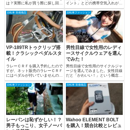
は？実際に私が買う際に探し回っ
イント」とどの携帯空気入れが良
たオシャレな「ボトルケージ」を
いか？人気...
ブログにまとめておきます。さ
自転車 装備備品
自転車ファッション
て、私が実際にカラミータのクロ
モリのロードバイクの為に購入し
たボトルケージはどれでしょう
か！？
VP-189TRトゥクリップ搭
男性目線で女性用のレディ
載！クラシックペダルスタ
ースサイクルウェアを選ん
イル
でみた！
ラレーＣＲＦを購入予約したので
男性目線で女性用のサイクルジャ
すが、ネット販売のラレーＣＲＦ
ージを選んでみました。女性目線
にはペダルが付いていませんので
だと「かわいい！」という概念で
した。別途...
サイクルジ...
自転車ファッション
自転車 装備備品
レーパンは恥ずかしい！？
Wahoo ELEMENT BOLT
男子もっこり、女子ノーパ
を購入！競合比較とレビュ