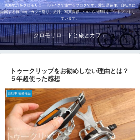
東海地方をクロモリロードバイクで旅するブログです。愛知県在住。自転車に
関する買い物、カフェ巡り、旅行、写真撮影についての情報をアウトプットし
ています。
クロモリロードと旅とカフェ
トゥークリップをお勧めしない理由とは？
５年超使った感想
自転車 装備備品