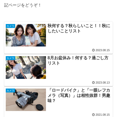
記ページをどうぞ！
秋何する？秋らしいこと！！秋に
カメラ
したいことリスト
2023.08.15
8月お盆休み！何する？過ごし方
カメラ
リスト
2023.08.13
「ロードバイク」と「一眼レフカ
カメラ
メラ（写真）」は相性抜群！男趣
味？
2021.08.15