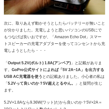
次に、取りあえず動かそうとしたらバッテリーが無いこと
が分かりました。充電しようと思いパソコンのUSBにで
もつなげば良いおですが、「Amazon Echo Dot」スマー
トスピーカーの充電アダプターを使ってコンセントから充
電しようとしたら・・・
「
Output 5.2V(ボルト) 1.8A(アンペア)
」と記載がありま
す。
GoPro公式サイトによれば「5V 2A~1A」を出力する
USB AC充電器を使う
との記載ありました。小心者の私は
「
5.2Vって良いのか？5V超えとるやん。
」と疑問が生じ
ます。
5.2V×1.8Aなら9.36W(ワット)だから良いのか？5V×2A＝