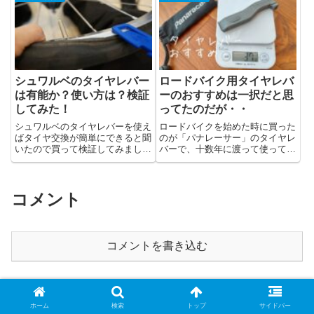
シュワルベのタイヤレバー
ロードバイク用タイヤレバ
は有能か？使い方は？検証
ーのおすすめは一択だと思
してみた！
ってたのだが・・
シュワルベのタイヤレバーを使え
ロードバイクを始めた時に買った
ばタイヤ交換が簡単にできると聞
のが「パナレーサー」のタイヤレ
いたので買って検証してみまし
バーで、十数年に渡って使ってい
た。前回、交...
て何不自由...
コメント
コメントを書き込む
※当ブログでは商品・サービスのリンク先にプロモーションを含みま
ホーム
検索
トップ
サイドバー
す。ご了承ください。