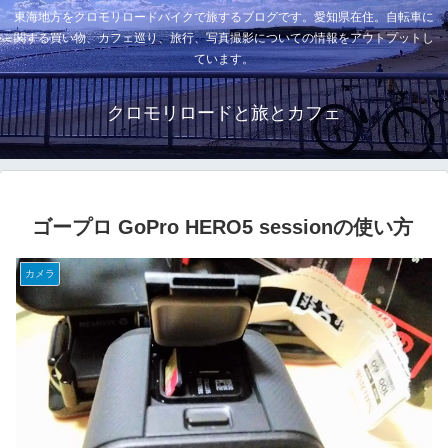
東海地方をクロモリロードバイクで旅するブログです。愛知県在住。自転車に
関する買い物、カフェ巡り、旅行、写真撮影についての情報をアウトプットし
ています。
クロモリロードと旅とカフェ
ゴープロ GoPro HERO5 sessionの使い方
カメラ