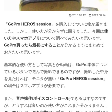
2018.05.12
2022.08.14
「
GoPro HERO5 session
」を購入してついに物が届きま
した。しかし！使い方が分からずに困りました。今回は
使
い方
や
スマホアプリ
について調べてみたいと思います。
GoPro買ったら最初にすること
が分かるようにまとめて
おきたいと思います。
基本的な使い方として写真とか動画は、GoPro本体につい
ているボタンで選んで撮影できるのですが、撮影した中身
を見たければ、モニタが無い「
GoPro HERO5 session
」
の場合はスマホアプリが必要です。
また、
音声操作
(
ボイスコントロール
)できるはずなのです
が、どうすれば良いのか使い方がこれまた分かりません！