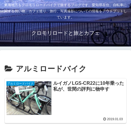
東海地方をクロモリロードバイクで旅するブログです。愛知県在住。自転車に
関する買い物、カフェ巡り、旅行、写真撮影についての情報をアウトプットし
ています。
クロモリロードと旅とカフェ
アルミロードバイク
ルイガノLGS-CR22に10年乗った
アルミロードバイク
私が、世間の評判に物申す
2019.01.03