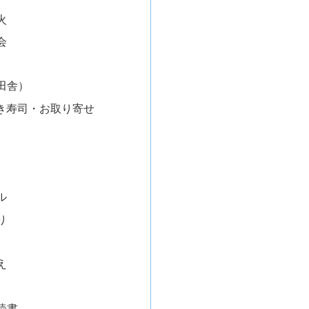
火
会
田舎）
き寿司・お取り寄せ
ル
り
え
読書