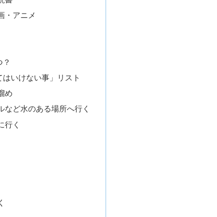
画・アニメ
つ？
てはいけない事」リスト
溜め
ルなど水のある場所へ行く
に行く
く