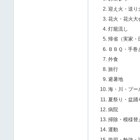
迎え火・送り
花火・花火大
灯籠流し
帰省（実家・
ＢＢＱ・手巻
外食
旅行
避暑地
海・川・プー
夏祭り・盆踊
病院
掃除・模様替
運動
学習・勉強・