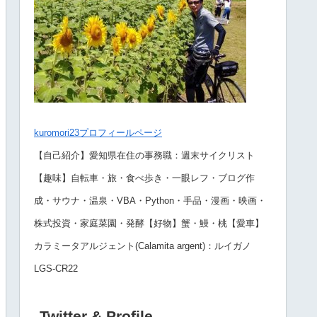
kuromori23プロフィールページ
【自己紹介】愛知県在住の事務職：週末サイクリスト
【趣味】自転車・旅・食べ歩き・一眼レフ・ブログ作
成・サウナ・温泉・VBA・Python・手品・漫画・映画・
株式投資・家庭菜園・発酵【好物】蟹・鰻・桃【愛車】
カラミータアルジェント(Calamita argent)：ルイガノ
LGS-CR22
Twitter & Profile