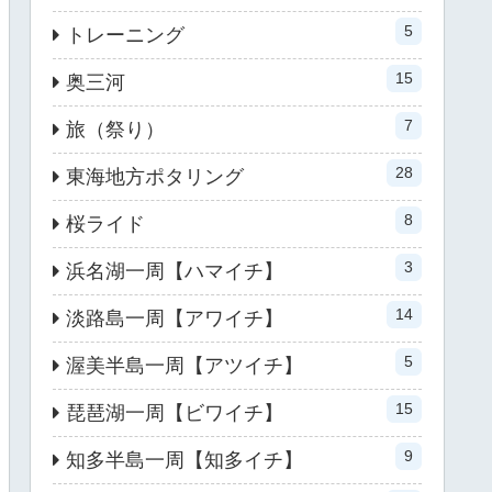
5
トレーニング
15
奥三河
7
旅（祭り）
28
東海地方ポタリング
8
桜ライド
3
浜名湖一周【ハマイチ】
14
淡路島一周【アワイチ】
5
渥美半島一周【アツイチ】
15
琵琶湖一周【ビワイチ】
9
知多半島一周【知多イチ】