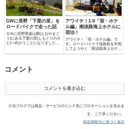
GWに長野「下栗の里」を
アワイチ！1-9「宿・ホテ
ロードバイクで走った話
ル編」南淡路海上ホテルに
宿泊！
ＧＷに長野県遠山郷(とおやまご
う)にある下栗の里(しもぐりのさ
アワイチ！「宿・ホテル編」で
と)へ向かうことになりました。
す。ロードバイクで淡路島を半周
下栗の里...
してようやく「南淡路海上ホテ
ル」に到着しま...
コメント
コメントを書き込む
※当ブログでは商品・サービスのリンク先にプロモーションを含みま
す。ご了承ください。
特定商取引に基づく表示