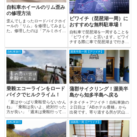
自転車ホイールのリム歪み
の修理方法
ビワイチ（琵琶湖一周）に
歪んでしまったロードバイクホイ
おすすめな無料駐車場！
ールの「リム」を修理してみまし
た。修理したのは「アルミホイー
自転車で琵琶湖を一周することを
ル」（TO...
「ビワイチ」と言います。ビワイ
チする際に車で琵琶湖まで行き、
出発する場...
自転車旅行
渥美半島一周【アツイチ】
乗鞍エコーラインをロード
蒲郡サイクリング！渥美半
バイクでヒルクライム！
島から知多半島へ戻る
「夏はやっぱり乗鞍登らないかん
チタイチ＋アツイチ！自転車旅の
ね」「乗鞍は良いよ、絶対行った
２日目は「ABホテル豊橋」から
方が良い」「週末は乗鞍行ってく
出発です。寄り道する所が沢山で
るわ」と、...
す！「竹島...
自転車旅行
淡路島一周【アワイチ】