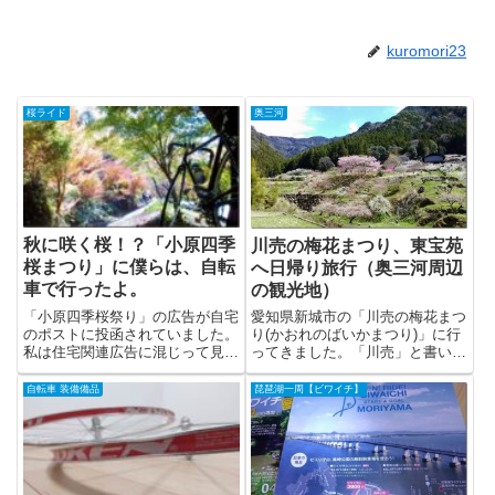
kuromori23
桜ライド
奥三河
秋に咲く桜！？「小原四季
川売の梅花まつり、東宝苑
桜まつり」に僕らは、自転
へ日帰り旅行（奥三河周辺
車で行ったよ。
の観光地）
「小原四季桜祭り」の広告が自宅
愛知県新城市の「川売の梅花まつ
のポストに投函されていました。
り(かおれのばいかまつり)」に行
私は住宅関連広告に混じって見つ
ってきました。「川売」と書いて
けたそのチ...
「かおれ...
自転車 装備備品
琵琶湖一周【ビワイチ】