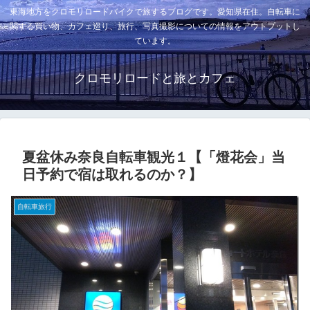
東海地方をクロモリロードバイクで旅するブログです。愛知県在住。自転車に
関する買い物、カフェ巡り、旅行、写真撮影についての情報をアウトプットし
ています。
クロモリロードと旅とカフェ
夏盆休み奈良自転車観光１【「燈花会」当
日予約で宿は取れるのか？】
自転車旅行