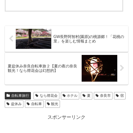
GW長野阿智村(園原)の桃源郷！「花桃の
里」を楽しむ情報まとめ
夏盆休み奈良自転車旅２【夏の夜の奈良
観光！なら燈花会は幻想的】
自転車旅行
なら燈花会
ホテル
夏
奈良市
宿
盆休み
自転車
観光
スポンサーリンク