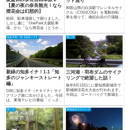
ット巡り
【夏の夜の奈良観光！なら
和歌山県の白浜駅でレンタルサイ
燈花会は幻想的】
クル（COGICOGI）を電動自転
車を借りて、南紀白浜の穴場観光
前回、駐車場探しで困りました。
スポッ...
しかし遂に「OnePark大森駐車
場」から「なら燈花会（とうか
え）」会...
知多半島一周【知多イチ】
奥三河
新緑の知多イチ！1-1「知
三河湖・羽布ダムのサイク
多のジャンキーストレート
リングで絶望した話！
編」
毎年8月13日にに愛知県新城市で
新城納涼花火大会が行われます。
GWに知多イチ（チタイチ）サイ
今回は、ロードバイクで新城を軽
クリング旅に出かけました。今回
くサイク...
は、東海テレビの番組「ぐっさん
家」で「別...
奥三河
東海地方ポタリング