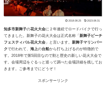
2018.08.25
2023.08.31
知多市新舞子
の
花火大会
に２年連続でロードバイクで行っ
てきました。新舞子の花火大会は正式名称「
新舞子ビーチ
フェスティバル花火大会
」と言います。
新舞子マリンパー
ク
で行われて、
海上
の
台船
から打ち上げるのが特徴的で
す。2018年で第5回目なので割と歴史の新しい花火大会で
す。会場周辺をぐるっと巡って調べた会場詳細を残してお
きます。ご参考までにどうぞ！
スポンサーリンク