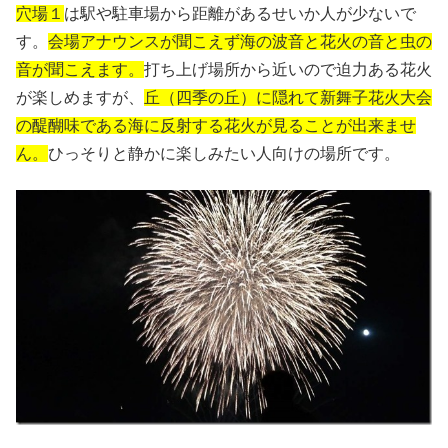
穴場１
は駅や駐車場から距離があるせいか人が少ないで
す。
会場アナウンスが聞こえず海の波音と花火の音と虫の
音が聞こえます。
打ち上げ場所から近いので迫力ある花火
が楽しめますが、
丘（四季の丘）に隠れて新舞子花火大会
の醍醐味である海に反射する花火が見ることが出来ませ
ん。
ひっそりと静かに楽しみたい人向けの場所です。