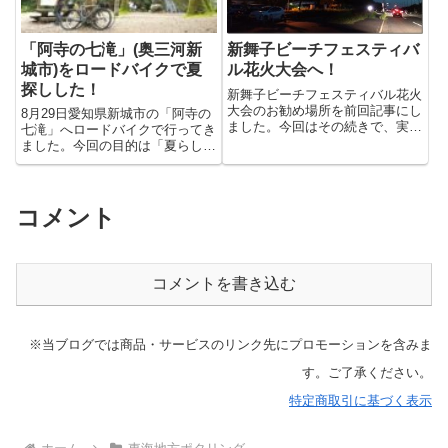
「阿寺の七滝」(奥三河新
新舞子ビーチフェスティバ
城市)をロードバイクで夏
ル花火大会へ！
探しした！
新舞子ビーチフェスティバル花火
大会のお勧め場所を前回記事にし
8月29日愛知県新城市の「阿寺の
ました。今回はその続きで、実際
七滝」へロードバイクで行ってき
にロードバ...
ました。今回の目的は「夏らしい
事」を探...
コメント
コメントを書き込む
※当ブログでは商品・サービスのリンク先にプロモーションを含みま
す。ご了承ください。
特定商取引に基づく表示