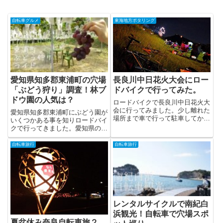
自転車グルメ
東海地方ポタリング
愛知県知多郡東浦町の穴場
長良川中日花火大会にロー
「ぶどう狩り」調査！林ブ
ドバイクで行ってみた。
ドウ園の人気は？
ロードバイクで長良川中日花火大
会に行ってみました。少し離れた
愛知県知多郡東浦町にぶどう園が
場所まで車で行って駐車してから
いくつかある事を知りロードバイ
ロードバイ...
クで行ってきました。愛知県のぶ
どう狩りと...
自転車旅行
自転車旅行
レンタルサイクルで南紀白
浜観光！自転車で穴場スポ
夏盆休み奈良自転車旅２