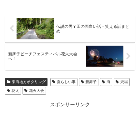
伝説の男Ｙ田の面白い話・笑える話まと
め
新舞子ビーチフェスティバル花火大会
へ！
東海地方ポタリング
夏らしい事
新舞子
海
穴場
花火
花火大会
スポンサーリンク