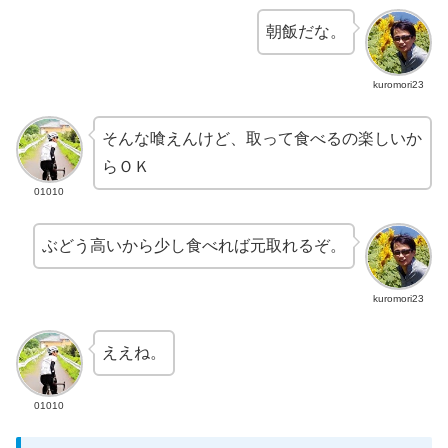
朝飯だな。
kuromori23
そんな喰えんけど、取って食べるの楽しいか
らＯＫ
01010
ぶどう高いから少し食べれば元取れるぞ。
kuromori23
ええね。
01010