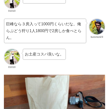
01010
巨峰なら３房入って1000円くらいだな。俺
らぶどう狩り1人1800円で2房しか食べとら
kuromori23
ん。
お土産コスパ良いな。
01010