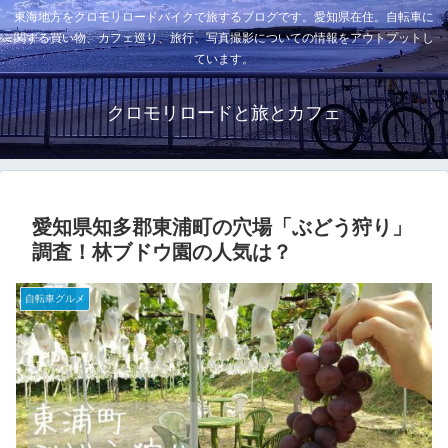
東海地方をクロモリロードバイクで旅するブログです。愛知県在住。自転車に
関する買い物、カフェ巡り、旅行、写真撮影についての情報をアウトプットし
ています。
クロモリロードと旅とカフェ
愛知県知多郡東浦町の穴場「ぶどう狩り」
調査！林ブドウ園の人気は？
自転車グルメ