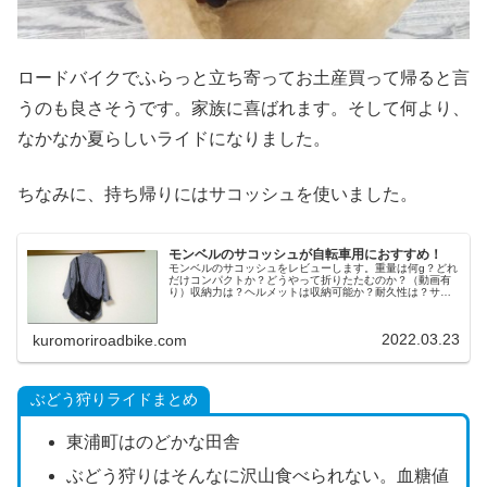
ロードバイクでふらっと立ち寄ってお土産買って帰ると言
うのも良さそうです。家族に喜ばれます。そして何より、
なかなか夏らしいライドになりました。
ちなみに、持ち帰りにはサコッシュを使いました。
モンベルのサコッシュが自転車用におすすめ！
モンベルのサコッシュをレビューします。重量は何g？どれ
だけコンパクトか？どうやって折りたたむのか？（動画有
り）収納力は？ヘルメットは収納可能か？耐久性は？サイ
ズ種類が色々あるがどのサイズが良いか？どんな使い方が
あるのか？ロードバイク用に使ってみてどうだったか？こ
れらの疑問が解消されます！
2022.03.23
kuromoriroadbike.com
ぶどう狩りライドまとめ
東浦町はのどかな田舎
ぶどう狩りはそんなに沢山食べられない。血糖値