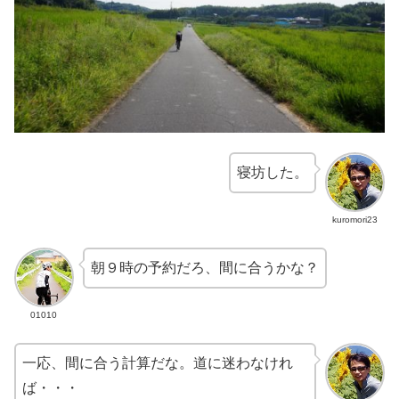
寝坊した。
kuromori23
朝９時の予約だろ、間に合うかな？
01010
一応、間に合う計算だな。道に迷わなけれ
ば・・・