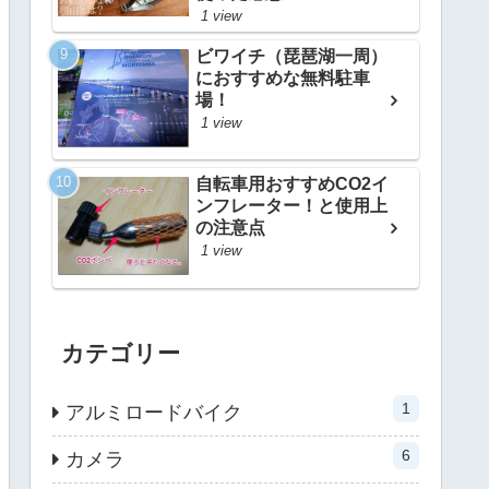
1 view
ビワイチ（琵琶湖一周）
におすすめな無料駐車
場！
1 view
自転車用おすすめCO2イ
ンフレーター！と使用上
の注意点
1 view
カテゴリー
1
アルミロードバイク
6
カメラ