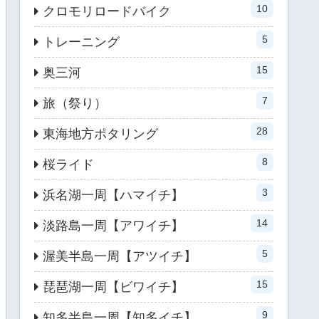
10
クロモリロードバイク
5
トレーニング
15
奥三河
7
旅（祭り）
28
東海地方ポタリング
8
桜ライド
3
浜名湖一周【ハマイチ】
14
淡路島一周【アワイチ】
5
渥美半島一周【アツイチ】
15
琵琶湖一周【ビワイチ】
9
知多半島一周【知多イチ】