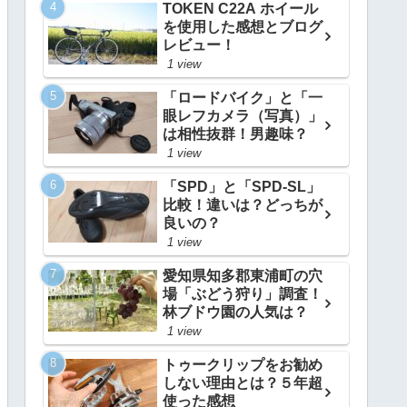
TOKEN C22A ホイール
を使用した感想とブログ
レビュー！
1 view
「ロードバイク」と「一
眼レフカメラ（写真）」
は相性抜群！男趣味？
1 view
「SPD」と「SPD-SL」
比較！違いは？どっちが
良いの？
1 view
愛知県知多郡東浦町の穴
場「ぶどう狩り」調査！
林ブドウ園の人気は？
1 view
トゥークリップをお勧め
しない理由とは？５年超
使った感想