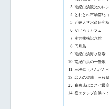
南紀白浜観光のレ
とれとれ市場南紀
近畿大学水産研究
かげろうカフェ
南方熊楠記念館
円月島
南紀白浜海水浴場
南紀白浜の千畳敷
三段壁（さんだん
恋人の聖地：三段
森商店はコスパ最
宿エクシブ白浜へ