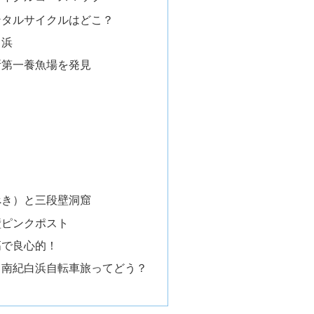
ンタルサイクルはどこ？
白浜
所第一養魚場を発見
べき）と三段壁洞窟
壁ピンクポスト
高で良心的！
：南紀白浜自転車旅ってどう？