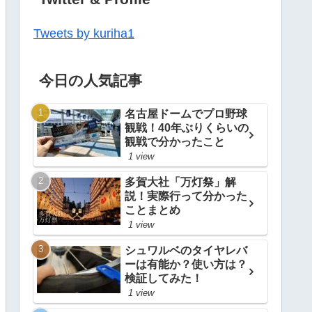
Tweets by kuriha1
今日の人気記事
名古屋ドームでプロ野球
観戦！40年ぶりくらいの
観戦で分かったこと
1 view
多賀大社「万灯祭」解
説！実際行って分かった
ことまとめ
1 view
シュワルベのタイヤレバ
ーは有能か？使い方は？
検証してみた！
1 view