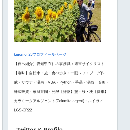
kuromori23プロフィールページ
【自己紹介】愛知県在住の事務職：週末サイクリスト
【趣味】自転車・旅・食べ歩き・一眼レフ・ブログ作
成・サウナ・温泉・VBA・Python・手品・漫画・映画・
株式投資・家庭菜園・発酵【好物】蟹・鰻・桃【愛車】
カラミータアルジェント(Calamita argent)：ルイガノ
LGS-CR22
Twitter & Profile