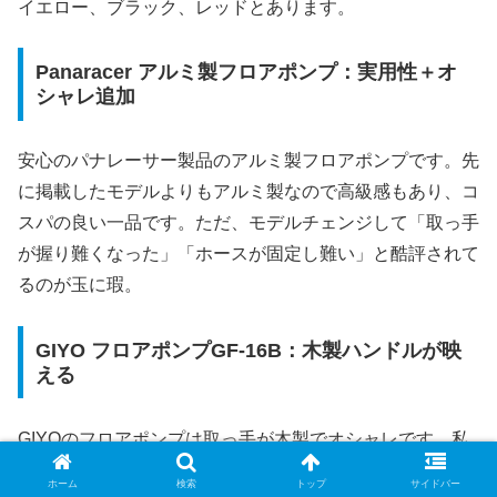
イエロー、ブラック、レッドとあります。
Panaracer アルミ製フロアポンプ：実用性＋オ
シャレ追加
安心のパナレーサー製品のアルミ製フロアポンプです。先
に掲載したモデルよりもアルミ製なので高級感もあり、コ
スパの良い一品です。ただ、モデルチェンジして「取っ手
が握り難くなった」「ホースが固定し難い」と酷評されて
るのが玉に瑕。
GIYO フロアポンプGF-16B：木製ハンドルが映
える
GIYOのフロアポンプは取っ手が木製でオシャレです。私
も壊れるまでGIYOのフロアポンプを使っていました。室
ホーム
検索
トップ
サイドバー