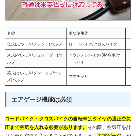
名称
主な使用先
仏式(ふつしき/フレンチ)バルブ
ロードバイク/クロスバイク
米式(べいしき/シュレーダー)バ
マウンテンバイク/BMX/車/オ
ルブ
ートバイ
英式(えいしき/ダンロップ/ウッ
ママチャリ
ズ)バルブ
エアゲージ機能は必須
ロードバイク・クロスバイクの自転車はタイヤの適正空気
圧まで空気を入れる必要があります。
その際、空気圧を計
りながら空気を入れることができるよう「
エアゲージ
」が