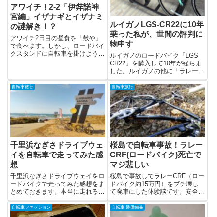
アワイチ！2-2「伊弉諾神
宮編」イザナギとイザナミ
ルイガノLGS-CR22に10年
の謎解き！？
乗った私が、世間の評判に
アワイチ2日目の昼食を「鼓や」
物申す
で食べます。しかし、ロードバイ
クスタンドに自転車を掛けようと
ルイガノのロードバイク「LGS-
したら車が...
CR22」を購入して10年が経ちま
した。ルイガノの他に「ラレー
CRF...
自転車旅行
自転車旅行
千里浜なぎさドライブウェ
桜島で自転車事故！ラレー
イを自転車で走ってみた感
CRF(ロードバイク)死亡で
想
マジ悲しい
千里浜なぎさドライブウェイをロ
桜島で事故してラレーCRF（ロー
ードバイクで走ってみた感想をま
ドバイク約15万円）をブチ壊し
とめておきます。本当に走れるの
て廃車にした体験談です。安全に
か？走った...
ロードバ...
自転車ファッション
自転車 装備備品