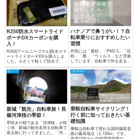
ハナノアで鼻うがい！？自
R250防水スマートライド
転車乗りにおすすめしたい
ポーチDXカーボンを購
習慣
入！
外気には「黄砂」「PM2.5」「花
R250(アールニーゴマル)防水スマ
粉」「塵」「ウィルス」など浮遊
ートライドポーチDXを購入しま
しています。自転車で外を走ると
した。小さくて軽くて防水で、サ
鼻の中...
イク...
桜ライド
自転車旅行
乗鞍自転車サイクリング！
新城「観光」自転車旅！長
行く前に知っておきたい基
篠河津桜の季節！
礎知識
早咲きの桜である「河津桜」が咲
く頃、新城の観光名所を自転車で
乗鞍は自転車で登れる国内舗装道
巡る旅に行ってきました。「河津
路の最高地点（2,720m）です。
桜の並木道...
平成15年から自然環境保護のた