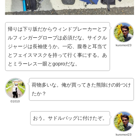
帰りは下り坂だからウィンドブレーカーとフ
ルフィンガーグローブは必須だな。サイクル
kuromori23
ジャージは長袖使うか。一応、腹巻と耳当て
とフェイスマスクを持って行く事にする。あ
とミラーレス一眼とgoproだな。
荷物多いな。俺が買ってきた熊除けの鈴つけ
たか？
01010
おう。サドルバッグに付けたぞ。
kuromori23