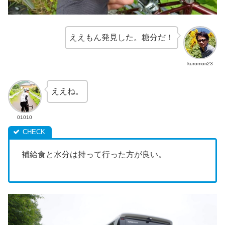
ええもん発見した。糖分だ！
kuromori23
ええね。
01010
補給食と水分は持って行った方が良い。