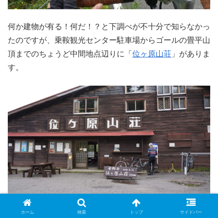
何か建物が有る！何だ！？と下調べが不十分で知らなかっ
たのですが、乗鞍観光センター駐車場からゴールの畳平山
頂までのちょうど中間地点辺りに「
位ヶ原山荘
」がありま
す。
ホーム
検索
トップ
サイドバー
春登山バスの終点になるのが「位ヶ原山荘」で、戦前から