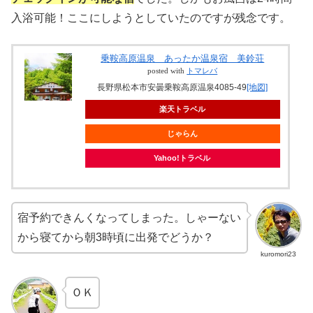
入浴可能！ここにしようとしていたのですが残念です。
乗鞍高原温泉 あったか温泉宿 美鈴荘
posted with
トマレバ
長野県松本市安曇乗鞍高原温泉4085-49
[地図]
楽天トラベル
じゃらん
Yahoo!トラベル
宿予約できんくなってしまった。しゃーない
から寝てから朝3時頃に出発でどうか？
kuromori23
ＯＫ