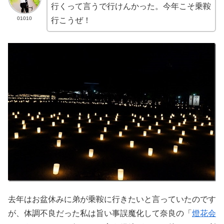
行くって言うで行けんかった。今年こそ乗鞍
01010
行こうぜ！
去年はお盆休みに弟が乗鞍に行きたいと言っていたのです
が、体調不良だった私は旨い事誤魔化して奈良の「
燈花会