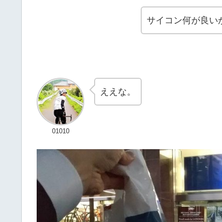
サイコン何が良い
ええな。
01010