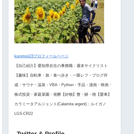
kuromori23プロフィールページ
【自己紹介】愛知県在住の事務職：週末サイクリスト
【趣味】自転車・旅・食べ歩き・一眼レフ・ブログ作
成・サウナ・温泉・VBA・Python・手品・漫画・映画・
株式投資・家庭菜園・発酵【好物】蟹・鰻・桃【愛車】
カラミータアルジェント(Calamita argent)：ルイガノ
LGS-CR22
Twitter & Profile