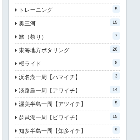
5
トレーニング
15
奥三河
7
旅（祭り）
28
東海地方ポタリング
8
桜ライド
3
浜名湖一周【ハマイチ】
14
淡路島一周【アワイチ】
5
渥美半島一周【アツイチ】
15
琵琶湖一周【ビワイチ】
9
知多半島一周【知多イチ】