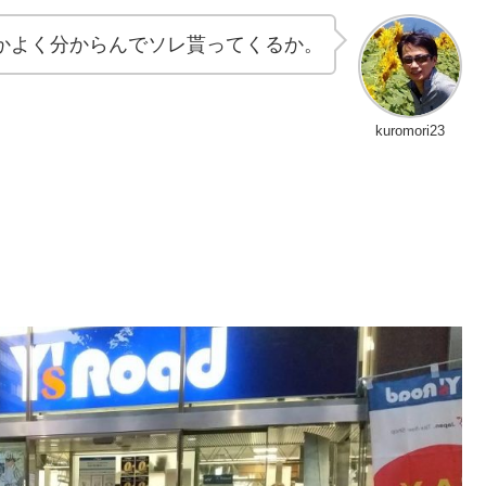
かよく分からんでソレ貰ってくるか。
kuromori23