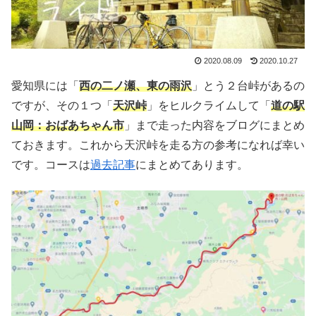
2020.08.09
2020.10.27
愛知県には「
西の二ノ瀬、東の雨沢
」とう２台峠があるの
ですが、その１つ「
天沢峠
」をヒルクライムして「
道の駅
山岡：おばあちゃん市
」まで走った内容をブログにまとめ
ておきます。これから天沢峠を走る方の参考になれば幸い
です。コースは
過去記事
にまとめてあります。