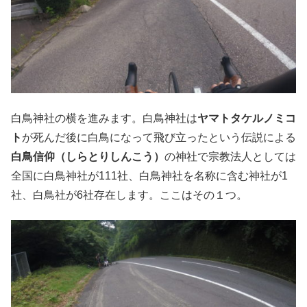
白鳥神社の横を進みます。白鳥神社は
ヤマトタケルノミコ
ト
が死んだ後に白鳥になって飛び立ったという伝説による
白鳥信仰（しらとりしんこう）
の神社で宗教法人としては
全国に白鳥神社が111社、白鳥神社を名称に含む神社が1
社、白鳥社が6社存在します。ここはその１つ。