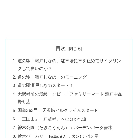
目次
道の駅「瀬戸しなの」駐車場に車を止めてサイクリン
グして良いのか？
道の駅「瀬戸しなの」のモーニング
道の駅瀬戸しなのスタート！
天沢峠前の最終コンビニ：ファミリーマート 瀬戸中品
野町店
国道363号：天沢峠ヒルクライムスタート
「三国山」「戸超峠」への分かれ道
曽木公園（そぎこうえん）：バーデンパーク曽木
曽木ベーカリー kattan(カッタン)：パン屋