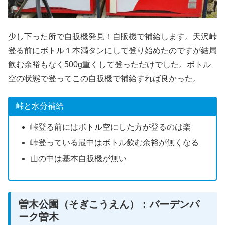
少し下った所で自販機発見！自販機で補給します。天沢峠
登る前にボトル１本満タンにして登り始めたのですが結局
飲む余裕もなく500g重くして登っただけでした。ボトル
空の状態で登ってこの自販機で補給すれば良かった。
峠と水分補給
峠登る前にはボトル空にした方が登るのは楽
峠登っている最中はボトル飲む余裕が無くなる
山の中は基本自販機が無い
曽木公園（そぎこうえん）：バーデンパ
ーク曽木