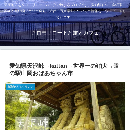
東海地方をクロモリロードバイクで旅するブログです。愛知県在住。自転車に
関する買い物、カフェ巡り、旅行、写真撮影についての情報をアウトプットし
ています。
クロモリロードと旅とカフェ
愛知県天沢峠→kattan→世界一の狛犬→道
の駅山岡おばあちゃん市
東海地方ポタリング