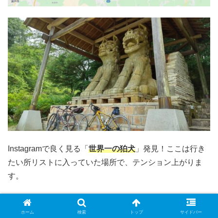
Instagramで良く見る「
世界一の狛犬
」発見！ここは行き
たい所リストに入っていた場所で、テンション上がりま
す。
世界一の茶つぼ「豊穣の壺」
ホーム
検索
トップ
サイドバー