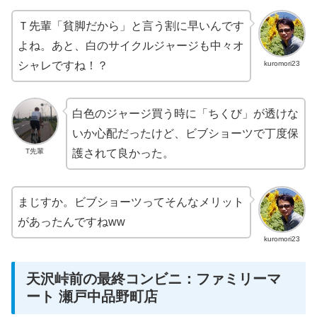
Ｔ先輩「貧脚だから」と言う割に早いんです
よね。あと、白のサイクルジャージも中々オ
kuromori23
シャレですね！？
白色のジャージ買う時に「ちくび」が透けな
いか心配だったけど、ビブショーツで丁度保
T先輩
護されて良かった。
まじすか。ビブショーツってそんなメリット
があったんですねww
kuromori23
天沢峠前の最終コンビニ：ファミリーマ
ート 瀬戸中品野町店