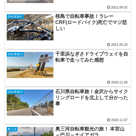
2021.06.02
桜島で自転車事故！ラレー
自転車旅行
CRF(ロードバイク)死亡でマジ悲
しい
2021.05.29
千里浜なぎさドライブウェイを自
自転車旅行
転車で走ってみた感想
2020.11.08
石川県自転車旅！金沢からサイク
自転車旅行
リングロードを北上して分かった
事
2020.11.07
奥三河自転車観光の旅！ 本宮山
奥三河
～巴川～ナイアガラ