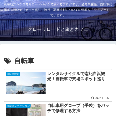
東海地方をクロモリロードバイクで旅するブログです。愛知県在住。自転車に
関する買い物、カフェ巡り、旅行、写真撮影についての情報をアウトプットし
ています。
クロモリロードと旅とカフェ
自転車
レンタルサイクルで南紀白浜観
自転車旅行
光！自転車で穴場スポット巡り
2022.11.05
自転車用グローブ（手袋）をパッ
自転車ファッション
チで修理する方法