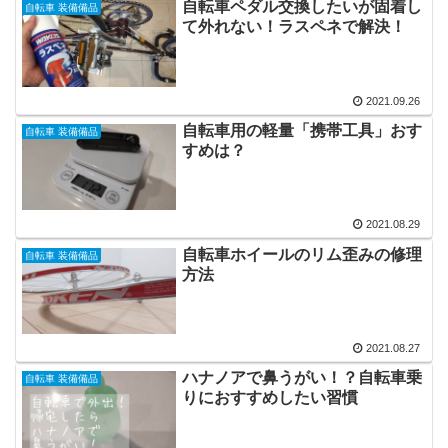
自転車ペダル交換したいが固着し
自転車 装備備品
て外れない！ラスペネで解決！
2021.09.26
自転車用の軽量「携帯工具」おす
自転車 装備備品
すめは？
2021.08.29
自転車ホイールのリム歪みの修理
自転車 装備備品
方法
2021.08.27
ハナノアで鼻うがい！？自転車乗
自転車 装備備品
りにおすすめしたい習慣