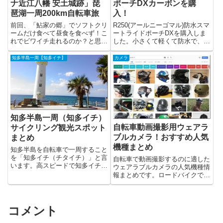
ナ近江八幡 安土城跡」琵
ポーチDXカーボンを購
琶湖一周200km自転車旅
入！
前回、「鮎家の郷」でソフトクリ
R250(アールニーゴマル)防水スマ
ームだけ食べて昼食を食べず！こ
ートライドポーチDXを購入しま
れでビワイチ走れるのか？と思い
した。小さくて軽くて防水で、サ
つつも「八...
イク...
知多半島一周【知多イチ】
カメラ
知多半島一周（知多イチ）
自転車動画撮影用ウェアラ
サイクリング観光スポット
ブルカメラ！おすすめ人気
まとめ
機種まとめ
知多半島を自転車で一周すること
を「知多イチ（チタイチ）」と言
自転車で動画撮影するのに適した
います。高スピードで知多イチす
ウェアラブルカメラの人気機種情
るのも良いのですが、知多半島を
報まとめです。ロードバイクで旅
観光しながら楽しむのも良いもの
をしている...
です。そこで知多半島の観光スポ
ットをまとめておきます。車で知
多半島観光される方にも役立てば
コメント
幸いです。ご参考までにどうぞ！