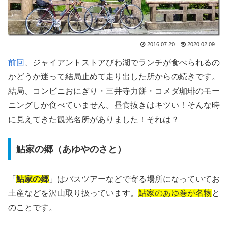
2016.07.20
2020.02.09
前回
、ジャイアントストアびわ湖でランチが食べられるの
かどうか迷って結局止めて走り出した所からの続きです。
結局、コンビニおにぎり・三井寺力餅・コメダ珈琲のモー
ニングしか食べていません。昼食抜きはキツい！そんな時
に見えてきた観光名所がありました！それは？
鮎家の郷（あゆやのさと）
「
鮎家の郷
」はバスツアーなどで寄る場所になっていてお
土産などを沢山取り扱っています。
鮎家のあゆ巻が名物
と
のことです。