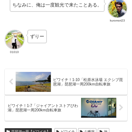
ちなみに、俺は一度観光で来たことある。
kuromori23
ずりー
01010
ビワイチ！1-10「松原水泳場 エクシブ琵
琶湖」琵琶湖一周200km自転車旅
ビワイチ！1-7「ジャイアントストアびわ
湖」琵琶湖一周200km自転車旅
琵琶湖一周【ビワイチ】
ビワイチ
八幡堀
旅