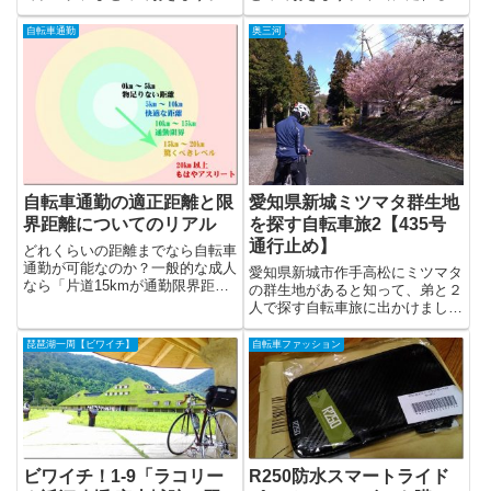
ードバイク...
か？走った...
自転車通勤
奥三河
自転車通勤の適正距離と限
愛知県新城ミツマタ群生地
界距離についてのリアル
を探す自転車旅2【435号
通行止め】
どれくらいの距離までなら自転車
通勤が可能なのか？一般的な成人
愛知県新城市作手高松にミツマタ
なら「片道15kmが通勤限界距
の群生地があると知って、弟と２
離」と考え...
人で探す自転車旅に出かけまし
た。そして、...
琵琶湖一周【ビワイチ】
自転車ファッション
ビワイチ！1-9「ラコリー
R250防水スマートライド