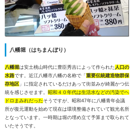
八幡堀（はちまんぼり）
八幡堀
は安土桃山時代に豊臣秀吉によって作られた
人口の
水路
です。近江八幡市八幡の名称で「
重要伝統建造物群保
存地区
」に指定されているだけあって街並みが綺麗かつ伝
統を感じさせます。
昭和４０年代は生活水などの汚染でヘ
ドロまみれだった
そうですが、昭和47年に八幡青年会議
所が復元運動を始めて現在は環境整備されていて観光名所
となっています。一時期は堀の埋め立て予算まで取られて
いたそうです。