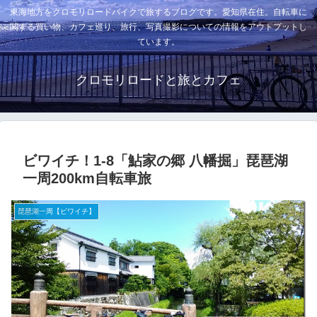
東海地方をクロモリロードバイクで旅するブログです。愛知県在住。自転車に
関する買い物、カフェ巡り、旅行、写真撮影についての情報をアウトプットし
ています。
クロモリロードと旅とカフェ
ビワイチ！1-8「鮎家の郷 八幡掘」琵琶湖
一周200km自転車旅
琵琶湖一周【ビワイチ】