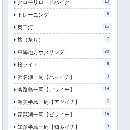
10
クロモリロードバイク
5
トレーニング
15
奥三河
7
旅（祭り）
28
東海地方ポタリング
8
桜ライド
3
浜名湖一周【ハマイチ】
14
淡路島一周【アワイチ】
5
渥美半島一周【アツイチ】
15
琵琶湖一周【ビワイチ】
9
知多半島一周【知多イチ】