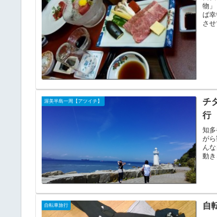
物」
ば幸
させ
チ
渥美半島一周【アツイチ】
行
知多
がら
んな
動き
自
自転車旅行