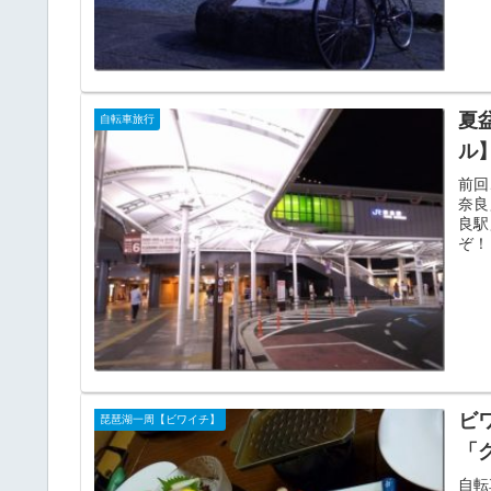
夏
自転車旅行
ル
前回
奈良
良駅
ぞ！
ビ
琵琶湖一周【ビワイチ】
「
自転