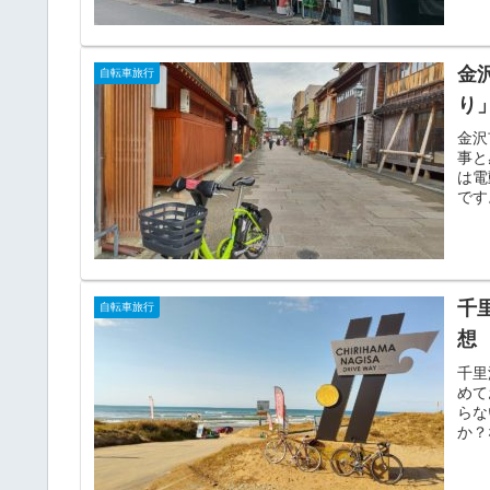
金
自転車旅行
り
金沢
事と
は電
です
千
自転車旅行
想
千里
めて
らな
か？