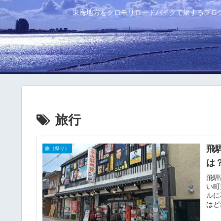
東海地方をクロモリロードバイクで旅するブロ
旅行
飛
旅（祭り）
は
飛騨
い町
ルに
はど