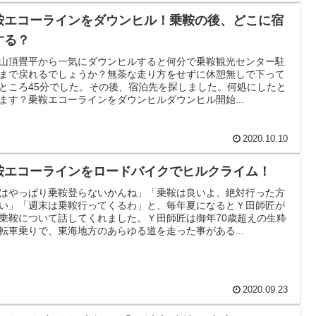
鞍エコーラインをダウンヒル！乗鞍の後、どこに宿
する？
山頂畳平から一気にダウンヒルすると何分で乗鞍観光センター駐
まで戻れるでしょうか？無茶な走り方をせずに休憩無しで下って
ところ45分でした。その後、宿泊先を探しました。何処にしたと
ます？乗鞍エコーラインをダウンヒルダウンヒル開始...
2020.10.10
鞍エコーラインをロードバイクでヒルクライム！
はやっぱり乗鞍登らないかんね」「乗鞍は良いよ、絶対行った方
い」「週末は乗鞍行ってくるわ」と、毎年夏になるとＹ田師匠が
乗鞍について話してくれました。Ｙ田師匠は御年70歳超えの生粋
転車乗りで、東海地方のあらゆる道を走った事がある...
2020.09.23