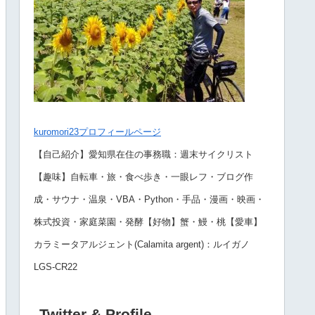
kuromori23プロフィールページ
【自己紹介】愛知県在住の事務職：週末サイクリスト
【趣味】自転車・旅・食べ歩き・一眼レフ・ブログ作
成・サウナ・温泉・VBA・Python・手品・漫画・映画・
株式投資・家庭菜園・発酵【好物】蟹・鰻・桃【愛車】
カラミータアルジェント(Calamita argent)：ルイガノ
LGS-CR22
Twitter & Profile