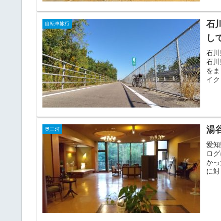
石
自転車旅行
し
石川
石川
をま
イク
湯
奥三河
愛知
ログ
かっ
に対