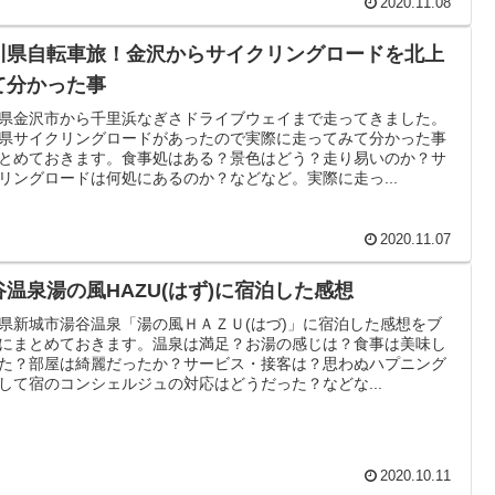
2020.11.08
川県自転車旅！金沢からサイクリングロードを北上
て分かった事
県金沢市から千里浜なぎさドライブウェイまで走ってきました。
県サイクリングロードがあったので実際に走ってみて分かった事
とめておきます。食事処はある？景色はどう？走り易いのか？サ
リングロードは何処にあるのか？などなど。実際に走っ...
2020.11.07
谷温泉湯の風HAZU(はず)に宿泊した感想
県新城市湯谷温泉「湯の風ＨＡＺＵ(はづ)」に宿泊した感想をブ
にまとめておきます。温泉は満足？お湯の感じは？食事は美味し
た？部屋は綺麗だったか？サービス・接客は？思わぬハプニング
して宿のコンシェルジュの対応はどうだった？などな...
2020.10.11