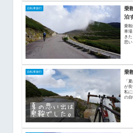
乗
自転車旅行
泊
乗鞍
車場
きた
思い
乗
自転車旅行
「夏
が良
私に
の自