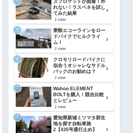
スプロケットが固着！外
れない！ラスペネを試し
てみた結果
1 view
乗鞍エコーラインをロー
ドバイクでヒルクライ
ム！
1 view
クロモリロードバイクに
似合うオシャレなサドル
バックのお勧めは？
1 view
Wahoo ELEMENT
BOLTを購入！競合比較
とレビュー
1 view
愛知県新城ミツマタ群生
地を探す自転車旅
2【435号通行止め】