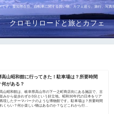
グです。愛知県在住。自転車に関する買い物、カフェ巡り、旅行、写真
クロモリロードと旅とカフェ
騨高山昭和館に行ってきた！駐車場は？所要時間
？何がある？
高山昭和館は、岐阜県高山市の下一之町商店街にある施設で、古
並みから徒歩わずか3分という好立地。昭和30年代の日本をリア
再現したテーマパークのような博物館です。駐車場は？所要時間
れくらい？何か楽しい物はあるのか？などこれから行...