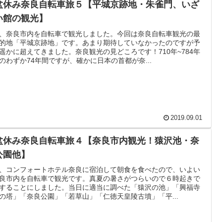
盆休み奈良自転車旅５【平城京跡地・朱雀門、いざ
い館の観光】
、奈良市内を自転車で観光しました。今回は奈良自転車観光の最
的地「平城京跡地」です。あまり期待していなかったのですが予
遥かに超えてきました。奈良観光の見どころです！710年~784年
のわずか74年間ですが、確かに日本の首都が奈...
2019.09.01
盆休み奈良自転車旅４【奈良市内観光！猿沢池・奈
公園他】
、コンフォートホテル奈良に宿泊して朝食を食べたので、いよい
良市内を自転車で観光です。真夏の暑さがつらいので６時起きで
することにしました。当日に適当に調べた「猿沢の池」「興福寺
の塔」「奈良公園」「若草山」「仁徳天皇陵古墳」「平...