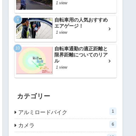
1 view
自転車用の人気おすすめ
エアゲージ！
1 view
自転車通勤の適正距離と
限界距離についてのリア
ル
1 view
カテゴリー
1
アルミロードバイク
6
カメラ