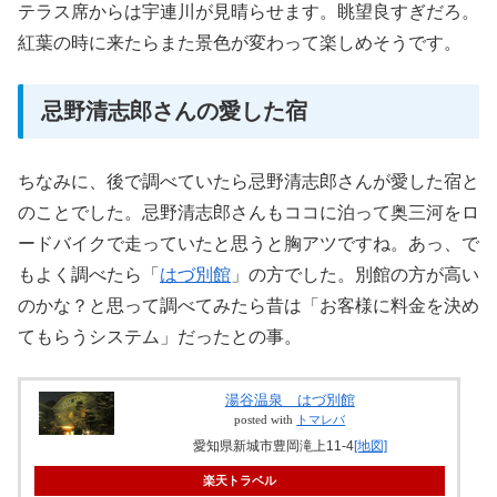
テラス席からは宇連川が見晴らせます。眺望良すぎだろ。
紅葉の時に来たらまた景色が変わって楽しめそうです。
忌野清志郎さんの愛した宿
ちなみに、後で調べていたら忌野清志郎さんが愛した宿と
のことでした。忌野清志郎さんもココに泊って奥三河をロ
ードバイクで走っていたと思うと胸アツですね。あっ、で
もよく調べたら「
はづ別館
」の方でした。別館の方が高い
のかな？と思って調べてみたら昔は「お客様に料金を決め
てもらうシステム」だったとの事。
湯谷温泉 はづ別館
posted with
トマレバ
愛知県新城市豊岡滝上11-4
[地図]
楽天トラベル