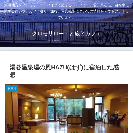
東海地方をクロモリロードバイクで旅するブログです。愛知県在住。自転車に
関する買い物、カフェ巡り、旅行、写真撮影についての情報をアウトプットし
ています。
クロモリロードと旅とカフェ
湯谷温泉湯の風HAZU(はず)に宿泊した感
想
奥三河