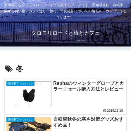
東海地方をクロモリロードバイクで旅するブログです。愛知県在住。自転車に
関する買い物、カフェ巡り、旅行、写真撮影についての情報をアウトプットし
ています。
クロモリロードと旅とカフェ
冬
Raphaのウィンターグローブとカ
自転車ファッション
ラー！セール購入方法とレビュー
2019.11.10
自転車秋冬の寒さ対策グッズおす
自転車ファッション
すめ品！