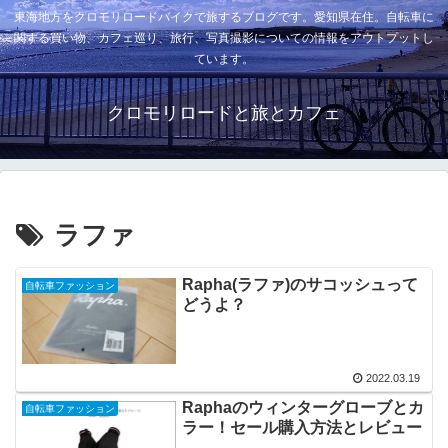
東海地方をクロモリロードバイクで旅するブログです。愛知県在住。自転車に
関する買い物、カフェ巡り、旅行、写真撮影についての情報をアウトプットし
ています。
クロモリロードと旅とカフェ
ラファ
Rapha(ラファ)のサコッシュって
自転車ファッション
どうよ？
2022.03.19
Raphaのウィンターグローブとカ
自転車ファッション
ラー！セール購入方法とレビュー