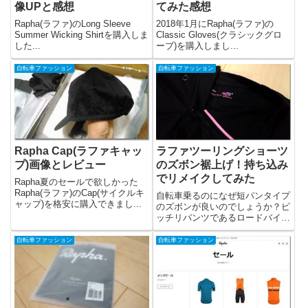
像UPと感想
てみた感想
Rapha(ラファ)のLong Sleeve
2018年1月にRapha(ラファ)の
Summer Wicking Shirtを購入しま
Classic Gloves(クラシックグロ
した...
ーブ)を購入しまし...
自転車ファッション
自転車ファッション
Rapha Cap(ラファキャッ
ラファツーリングショーツ
プ)画像とレビュー
のズボン裾上げ！持ち込み
でリメイクしてみた
Rapha夏のセールで欲しかった
Rapha(ラファ)のCap(サイクルキ
自転車乗るのになぜ短パンタイプ
ャップ)を格安に購入できまし...
のズボンが良いのでしょうか？ピ
ッチリパンツであるロードバイク
用の「レー...
自転車ファッション
自転車ファッション