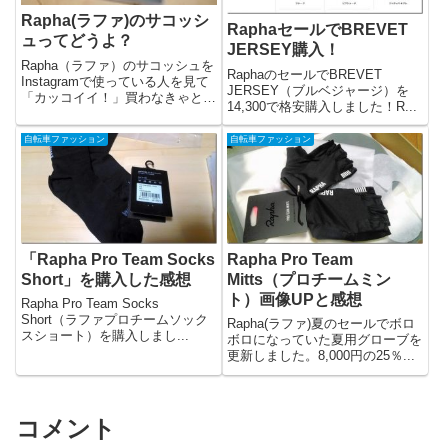
Rapha(ラファ)のサコッシ
RaphaセールでBREVET
ュってどうよ？
JERSEY購入！
Rapha（ラファ）のサコッシュを
RaphaのセールでBREVET
Instagramで使っている人を見て
JERSEY（ブルベジャージ）を
「カッコイイ！」買わなきゃと思
14,300で格安購入しました！R...
いヤフオクで買ってみました。
2,000円くらいしました。その感
自転車ファッション
自転車ファッション
想をブログにまとめておきます。
「Rapha Pro Team Socks
Rapha Pro Team
Short」を購入した感想
Mitts（プロチームミン
ト）画像UPと感想
Rapha Pro Team Socks
Short（ラファプロチームソック
Rapha(ラファ)夏のセールでボロ
スショート）を購入しまし...
ボロになっていた夏用グローブを
更新しました。8,000円の25％...
コメント