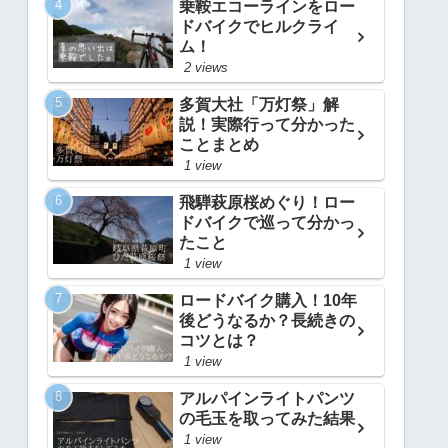
乗鞍エコーラインをロー
ドバイクでヒルクライ
ム！
2 views
多賀大社「万灯祭」解
説！実際行って分かった
ことまとめ
1 view
飛騨萩原桜めぐり！ロー
ドバイクで巡って分かっ
たこと
1 view
ロードバイク購入！10年
後どうなるか？長続きの
コツとは？
1 view
アルパインライトパンツ
の毛玉を取ってみた結果
1 view