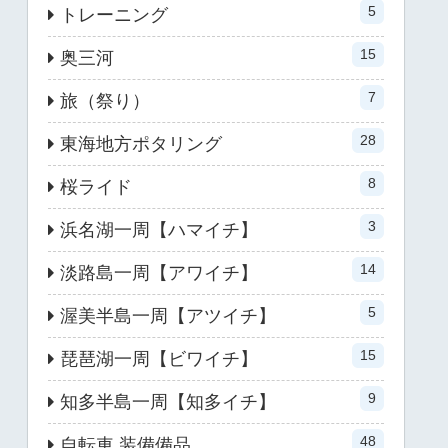
5
トレーニング
15
奥三河
7
旅（祭り）
28
東海地方ポタリング
8
桜ライド
3
浜名湖一周【ハマイチ】
14
淡路島一周【アワイチ】
5
渥美半島一周【アツイチ】
15
琵琶湖一周【ビワイチ】
9
知多半島一周【知多イチ】
48
自転車 装備備品