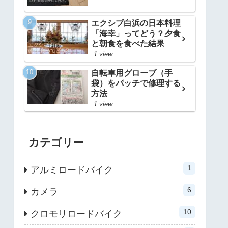
エクシブ白浜の日本料理
「海幸」ってどう？夕食
と朝食を食べた結果
1 view
自転車用グローブ（手
袋）をパッチで修理する
方法
1 view
カテゴリー
1
アルミロードバイク
6
カメラ
10
クロモリロードバイク