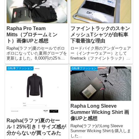
Rapha Pro Team
ファイントラックのスキン
Mitts（プロチームミン
メッシュTシャツが自転車
ト）画像UPと感想
下着最強な理由
Rapha(ラファ)夏のセールでボロ
ロードバイク用のアンダーウェア
ボロになっていた夏用グローブを
ー（インナーウェアー）として
更新しました。8,000円の25％...
finetrack（ファイントラック）の
ス...
自転車ファッション
自転車ファッション
Rapha Long Sleeve
Summer Wicking Shirt 画
像UPと感想
Rapha(ラファ)夏のセー
Rapha(ラファ)のLong Sleeve
ル！25%引き！サイズ感が
Summer Wicking Shirtを購入しま
分からないが買ってみた
した...