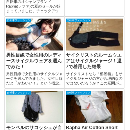
自転車のオシャレブランド
Rapha(ラファ)の夏のセールが始
まっていました。チェックアウト
の際に「バ...
自転車ファッション
自転車ファッション
男性目線で女性用のレディ
サイクリストのルームウエ
ースサイクルウェアを選ん
アはサイクルジャージ！週
でみた！
7で着用した結果
男性目線で女性用のサイクルジャ
サイクリストなら「部屋着」もサ
ージを選んでみました。女性目線
イクルジャージの方が合理的なの
だと「かわいい！」という概念で
ではないだろうか？この疑問がふ
サイクルジ...
と頭をよぎ...
自転車ファッション
自転車ファッション
モンベルのサコッシュが自
Rapha Air Cotton Short