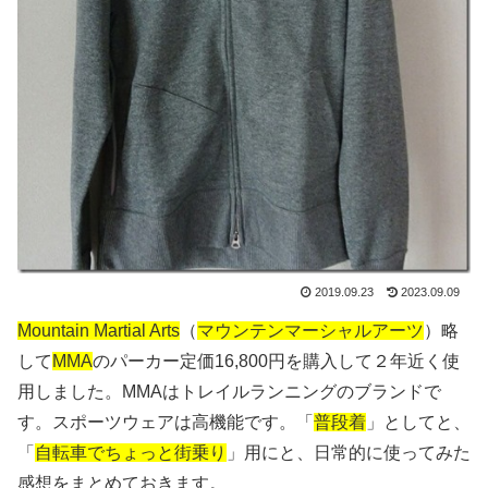
2019.09.23
2023.09.09
Mountain Martial Arts
（
マウンテンマーシャルアーツ
）略
して
MMA
のパーカー定価16,800円を購入して２年近く使
用しました。MMAはトレイルランニングのブランドで
す。スポーツウェアは高機能です。「
普段着
」としてと、
「
自転車でちょっと街乗り
」用にと、日常的に使ってみた
感想をまとめておきます。