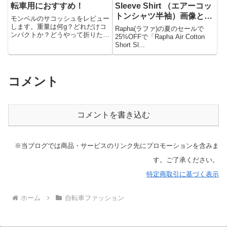
転車用におすすめ！
Sleeve Shirt （エアーコッ
トンシャツ半袖）画像と感
モンベルのサコッシュをレビュー
想
します。重量は何g？どれだけコ
Rapha(ラファ)の夏のセールで
ンパクトか？どうやって折りたた
25%OFFで「Rapha Air Cotton
むのか？（動画有り）収納力は？
Short Sl...
ヘルメットは収納可能か？耐久性
は？サイズ種類が色々あるがどの
サイズが良いか？どんな使い方が
あるのか？ロードバイク用に使っ
コメント
てみてどうだったか？これらの疑
問が解消されます！
コメントを書き込む
※当ブログでは商品・サービスのリンク先にプロモーションを含みま
す。ご了承ください。
特定商取引に基づく表示
ホーム
自転車ファッション