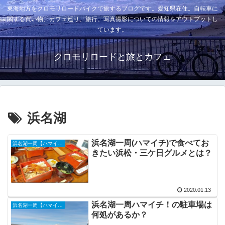
東海地方をクロモリロードバイクで旅するブログです。愛知県在住。自転車に
関する買い物、カフェ巡り、旅行、写真撮影についての情報をアウトプットし
ています。
クロモリロードと旅とカフェ
浜名湖
浜名湖一周(ハマイチ)で食べてお
浜名湖一周【ハマイチ】
きたい浜松・三ケ日グルメとは？
2020.01.13
浜名湖一周ハマイチ！の駐車場は
浜名湖一周【ハマイチ】
何処があるか？