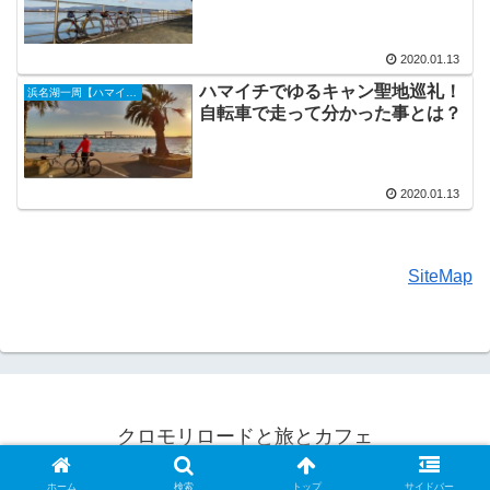
2020.01.13
ハマイチでゆるキャン聖地巡礼！
浜名湖一周【ハマイチ】
自転車で走って分かった事とは？
2020.01.13
SiteMap
クロモリロードと旅とカフェ
© 2016 クロモリロードと旅とカフェ.
ホーム
検索
トップ
サイドバー