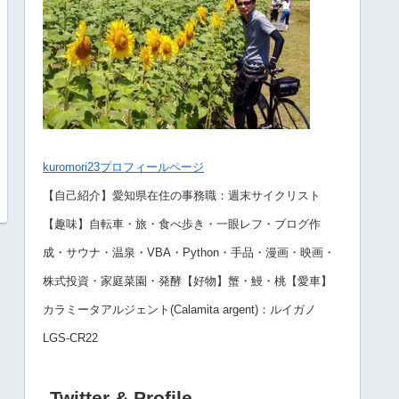
kuromori23プロフィールページ
【自己紹介】愛知県在住の事務職：週末サイクリスト
【趣味】自転車・旅・食べ歩き・一眼レフ・ブログ作
成・サウナ・温泉・VBA・Python・手品・漫画・映画・
株式投資・家庭菜園・発酵【好物】蟹・鰻・桃【愛車】
カラミータアルジェント(Calamita argent)：ルイガノ
LGS-CR22
Twitter & Profile