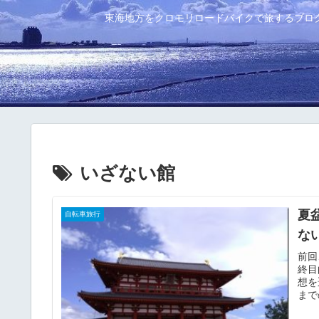
東海地方をクロモリロードバイクで旅するブロ
いざない館
夏
自転車旅行
な
前回
終目
想を
まで