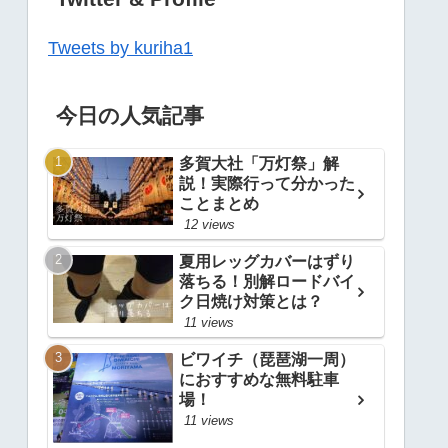
Tweets by kuriha1
今日の人気記事
多賀大社「万灯祭」解
説！実際行って分かった
ことまとめ
12 views
夏用レッグカバーはずり
落ちる！別解ロードバイ
ク日焼け対策とは？
11 views
ビワイチ（琵琶湖一周）
におすすめな無料駐車
場！
11 views