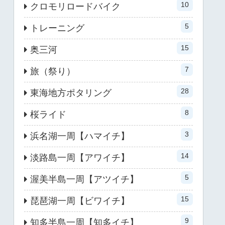
10
クロモリロードバイク
5
トレーニング
15
奥三河
7
旅（祭り）
28
東海地方ポタリング
8
桜ライド
3
浜名湖一周【ハマイチ】
14
淡路島一周【アワイチ】
5
渥美半島一周【アツイチ】
15
琵琶湖一周【ビワイチ】
9
知多半島一周【知多イチ】