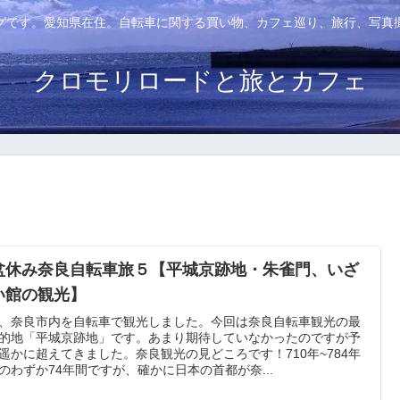
グです。愛知県在住。自転車に関する買い物、カフェ巡り、旅行、写真
クロモリロードと旅とカフェ
盆休み奈良自転車旅５【平城京跡地・朱雀門、いざ
い館の観光】
、奈良市内を自転車で観光しました。今回は奈良自転車観光の最
的地「平城京跡地」です。あまり期待していなかったのですが予
遥かに超えてきました。奈良観光の見どころです！710年~784年
のわずか74年間ですが、確かに日本の首都が奈...