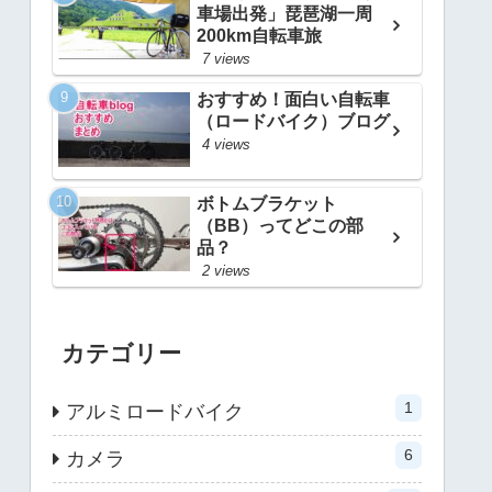
車場出発」琵琶湖一周
200km自転車旅
7 views
おすすめ！面白い自転車
（ロードバイク）ブログ
4 views
ボトムブラケット
（BB）ってどこの部
品？
2 views
カテゴリー
1
アルミロードバイク
6
カメラ