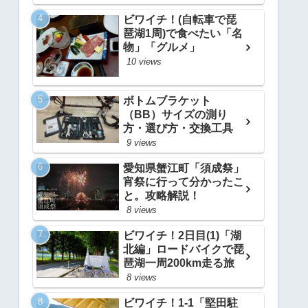
ビワイチ！(自転車で琵
琶湖1周)で食べたい「名
物」「グルメ」
10 views
ボトムブラケット
（BB）サイズの測り
方・選び方・交換工具
9 views
愛知県蟹江町「須成祭」
宵祭に行って分かったこ
と。攻略解説！
8 views
ビワイチ！2日目(1)「湖
北編」ロードバイクで琵
琶湖一周200km走る旅
8 views
ビワイチ！1-1「堅田駐